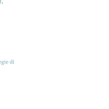
t
.
egie di