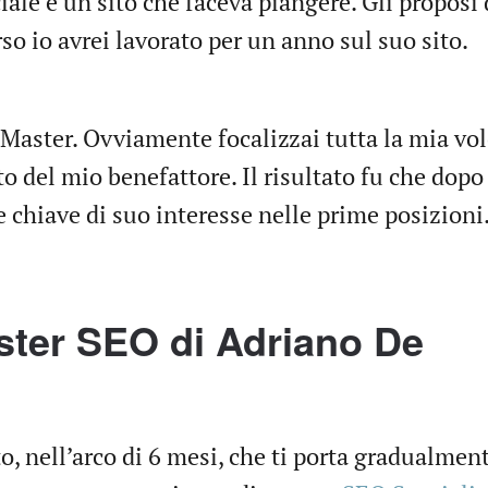
le e un sito che faceva piangere. Gli proposi d
so io avrei lavorato per un anno sul suo sito.
Master. Ovviamente focalizzai tutta la mia vo
to del mio benefattore. Il risultato fu che dopo
le chiave di suo interesse nelle prime posizioni
aster SEO di Adriano De
o, nell’arco di 6 mesi, che ti porta gradualmen