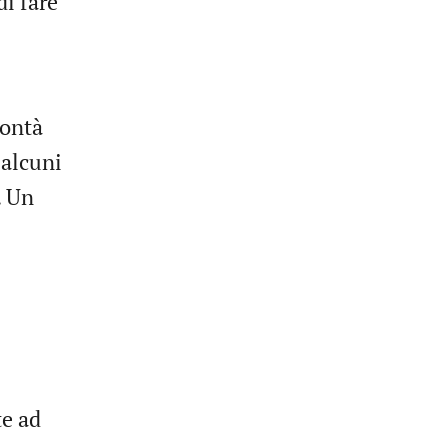
i fare
lontà
 alcuni
. Un
te ad