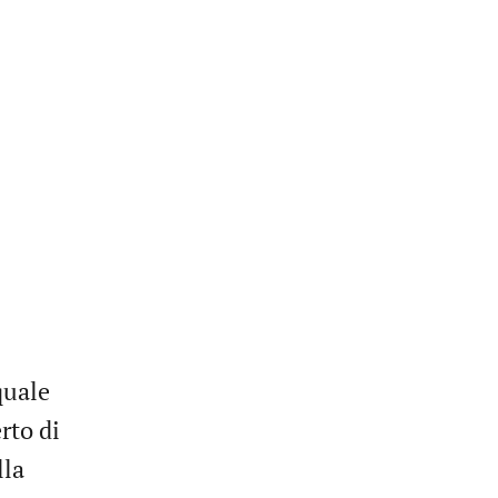
quale
rto di
lla