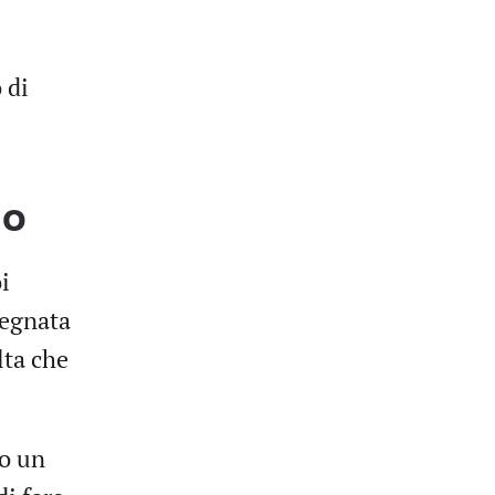
 di
go
i
segnata
lta che
vo un