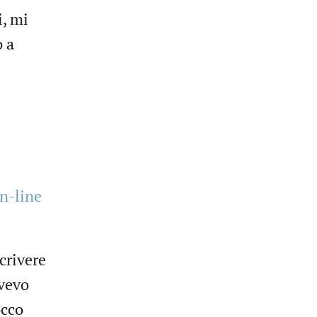
i, mi
o a
n-line
crivere
avevo
occo