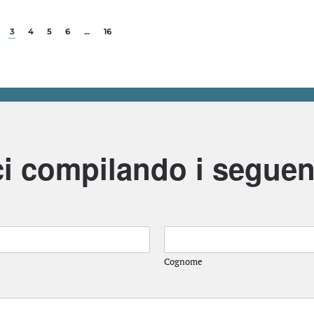
3
4
5
6
…
16
i compilando i seguen
Cognome